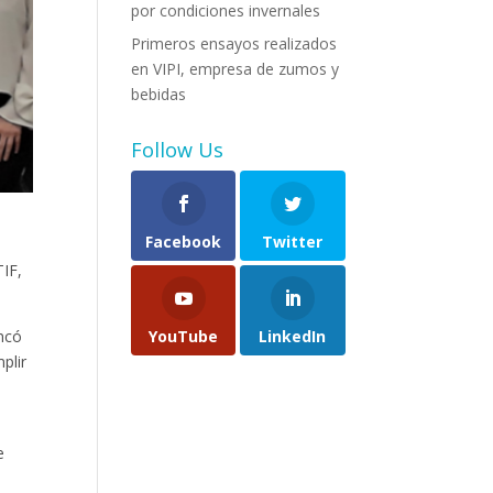
por condiciones invernales
Primeros ensayos realizados
en VIPI, empresa de zumos y
bebidas
Follow Us
Facebook
Twitter
IF,
ncó
YouTube
LinkedIn
plir
e