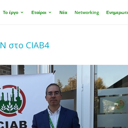
Το έργο
Εταίροι
Νέα
Networking
Ενημερωτι
N στο CIAB4