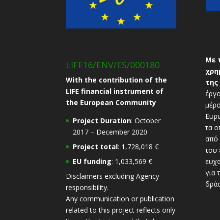
Με 
LIFE16/ENV/ES/000180
χρη
With the contribution of the
της
LIFE financial instrument of
έργο
the European Community
μέρο
Ευρ
Project Duration
: October
τα ο
2017 – December 2020
από 
Project total
: 1,728,018 €
του 
EU funding
: 1,033,569 €
ευχα
για 
Disclaimers excluding Agency
δράσ
responsibility.
Any communication or publication
related to this project reflects only