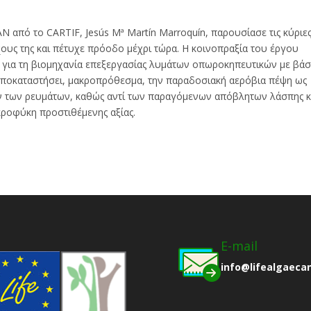
N από το CARTIF, Jesús Mª Martín Marroquín, παρουσίασε τις κύριε
χους της και πέτυχε πρόοδο μέχρι τώρα. Η κοινοπραξία του έργου
ας για τη βιομηχανία επεξεργασίας λυμάτων οπωροκηπευτικών με βά
υποκαταστήσει, μακροπρόθεσμα, την παραδοσιακή αερόβια πέψη ως
ών των ρευμάτων, καθώς αντί των παραγόμενων απόβλητων λάσπης κ
κροφύκη προστιθέμενης αξίας.
E-mail
info@lifealgaeca