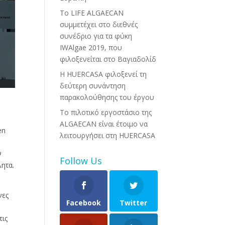
Το LIFE ALGAECAN
συμμετέχει στο διεθνές
συνέδριο για τα φύκη
IWAlgae 2019, που
φιλοξενείται στο Βαγιαδολίδ
Η HUERCASA φιλοξενεί τη
δεύτερη συνάντηση
παρακολούθησης του έργου
Το πιλοτικό εργοστάσιο της
ALGAECAN είναι έτοιμο να
en
λειτουργήσει στη HUERCASA
ν
Follow Us
ητα.
νες
Facebook
Twitter
τις